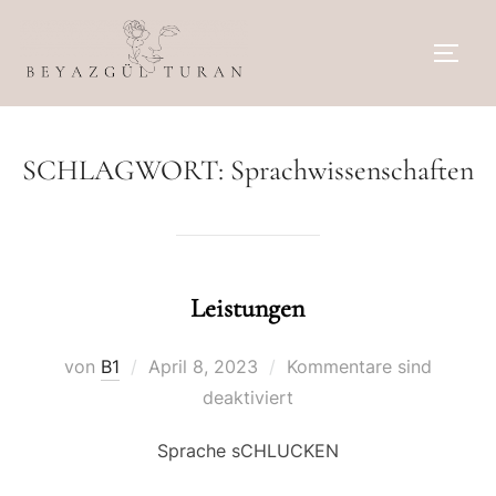
Zum
Inhalt
SEIT
springen
SCHLAGWORT:
Sprachwissenschaften
Leistungen
Veröffentlicht
von
B1
April 8, 2023
Kommentare sind
am
deaktiviert
Sprache sCHLUCKEN