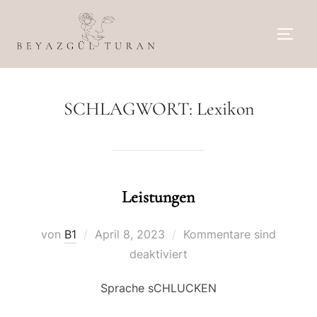
Zum
Inhalt
SEIT
springen
SCHLAGWORT:
Lexikon
Leistungen
Veröffentlicht
von
B1
April 8, 2023
Kommentare sind
am
deaktiviert
Sprache sCHLUCKEN