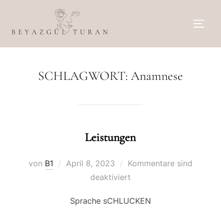
Zum
Inhalt
SEIT
springen
SCHLAGWORT:
Anamnese
Leistungen
Veröffentlicht
von
B1
April 8, 2023
Kommentare sind
am
deaktiviert
Sprache sCHLUCKEN